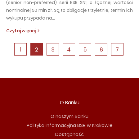
(senior non-preferred) serii BSR SN1, o łącznej wartości
nominalnej 50 mln zł. Są to obligacje trzyletnie, termin ich
wykupu przypada na…
Czytaj więcej
1
2
3
4
5
6
7
O Banku
O naszym Banku
Polityka informacyjna BSR w Krakowie
Dostępność