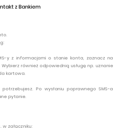
ontakt z Bankiem
nto.
g:
MS-y z informacjami o stanie konta, zaznacz na
”. Wybierz również odpowiednią usługę np. uznanie
kada kartowa.
h potrzebujesz. Po wysłaniu poprawnego SMS-a
ne pytanie.
, w załączniku: